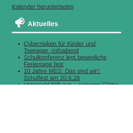
Kalender herunterladen
Aktuelles
Cyberrisiken für Kinder und
Teenager -Infoabend
Schulkonferenz legt bewegliche
Ferientage fest
10 Jahre MES: Das sind wir!:
Schulfest am 20.6.26
Unterricht fällt aus – extreme Glätte
Landesweit kein Unterricht in
Präsenz am Montag, 12.1.2026
Kontakt