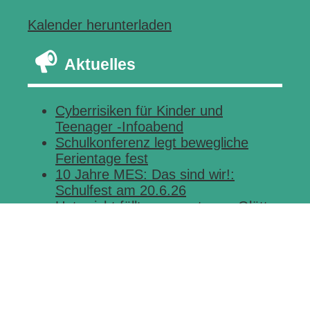
Kalender herunterladen
Aktuelles
Cyberrisiken für Kinder und
Teenager -Infoabend
Schulkonferenz legt bewegliche
Ferientage fest
10 Jahre MES: Das sind wir!:
Schulfest am 20.6.26
Unterricht fällt aus – extreme Glätte
Landesweit kein Unterricht in
Präsenz am Montag, 12.1.2026
Kontakt